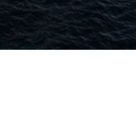
Заказать звонок
+7 (831) 234 10 00
603105 Нижегородская обл., г.
Нижний Новгород, ул.
Ошарская, д. 77А, оф. 609